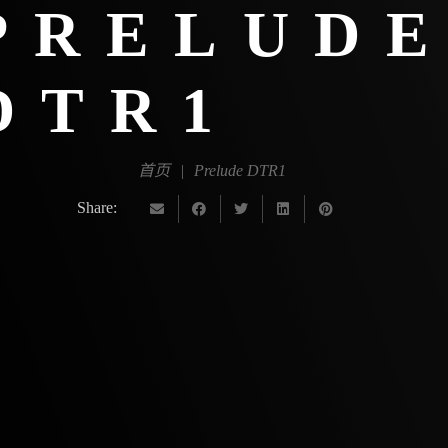
PRELUD
DTR1
首页
|
Prelude DTR1
Share: